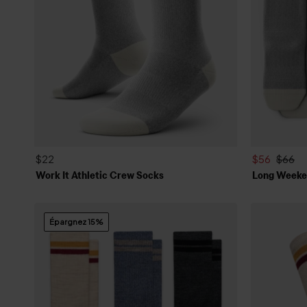
$22
$56
$66
Work It Athletic Crew Socks
Long Weeke
Épargnez 15%