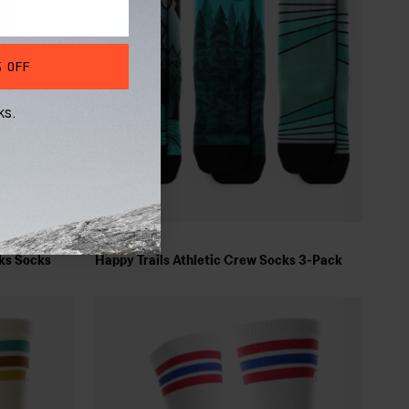
Knee High
 OFF
ks.
$56
$66
ks Socks
Happy Trails Athletic Crew Socks 3-Pack