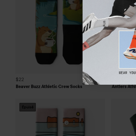
$22
$22
Beaver Buzz Athletic Crew Socks
Antlers Ath
Épuisé