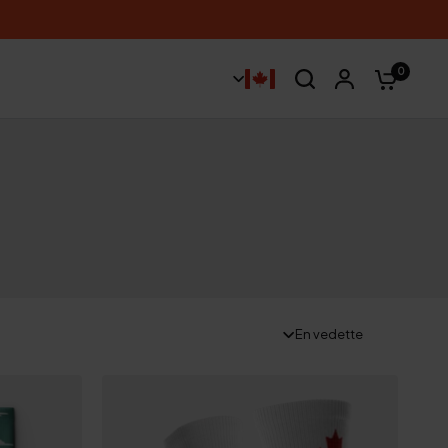
0
En vedette