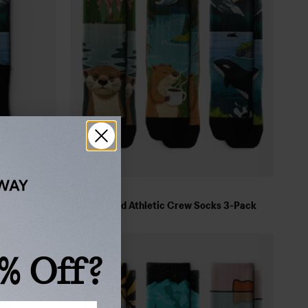
d size.
$56
$66
Pacific Wild Athletic Crew Socks 3-Pack
Épuisé
% Off?