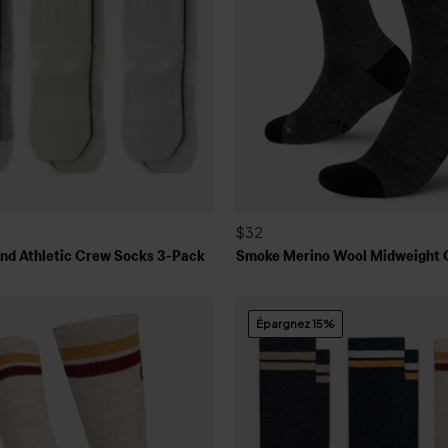
r
5
p
a
r
O
k
e
n
d
$32
o
nd Athletic Crew Socks 3-Pack
Smoke Merino Wool Midweight 
R
e
v
i
Épargnez 15%
e
w
s