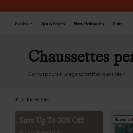
Socks
Sock Packs
New Releases
Sale
Chaussettes pe
Conçu pour un usage sportif et quotidien.
Filtrer et trier
Save Up To 30% Off
Épargnez 
Build your own pack