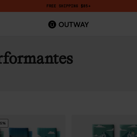
FREE SHIPPING $85+
rformantes
15%