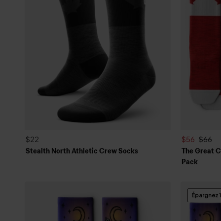
$22
$56
$66
Stealth North Athletic Crew Socks
The Great C
Pack
Épargnez 