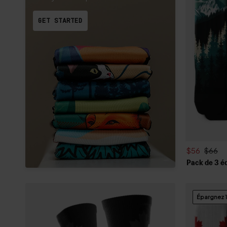
GET STARTED
$56
$66
Pack de 3 é
Épargnez 