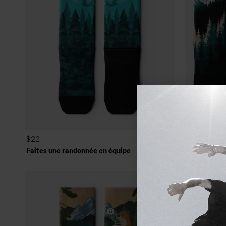
Get
5
$22
$56
$66
Faites une randonnée en équipe
Pack de 3 é