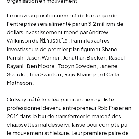
organisation en mouvement.
c
u
Le nouveau positionnement de la marque de
n
l'entreprise sera alimenté par un
3,2 millions de
e
m
dollars
investissement mené par
Andrew
o
Wilkinson
de
. Parmi les autres
Minuscule
y
investisseurs de premier plan figurent
Shane
e
Parrish
,
Jason Warner
,
Jonathan Becker
,
Rasoul
n
n
Rayani
,
Ben Moore
,
Tobyn Sowden
,
Janene
e
Scordo
,
Tina Swinton
,
Rajiv Khaneja
, et
Carla
d
Matheson
.
e
4
.
Outway a été fondée par un ancien cycliste
6
professionnel devenu entrepreneur
Rob Fraser
en
é
2016 dans le but de transformer le marché des
t
chaussettes mal desservi, laissé pour compte par
o
le mouvement athleisure. Leur première paire de
i