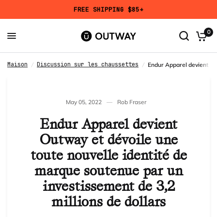
FREE SHIPPING $85+
Add a Mystery Pair?
Partage
Endur Apparel devient Outway et dévoile une toute nouvelle identité de marque soutenue par un investissement de 3,2 millions de dollars
z:
Get
50% OFF
a randomly selected design in your chosen height
0
and size.
Maison
Discussion sur les chaussettes
/
/
Endur Apparel devient Out
May 05, 2022
Rob Fraser
Endur Apparel devient
Outway et dévoile une
toute nouvelle identité de
marque soutenue par un
investissement de 3,2
Mystery Pair
millions de dollars
Avis
7,666