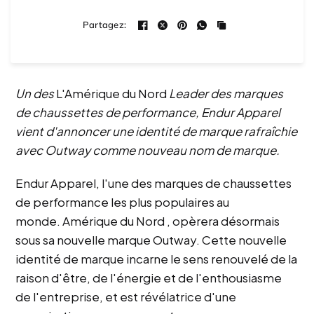
N
7
$9
$18
o
Épargnez 50%
Partagez:
t
,
é
HEIGHT
:
6
4
6
.
Ankle
Quarter
Crew
Knee High
6
6
s
a
Un des
L'Amérique du Nord
Leader des marques
u
SIZE
:
v
r
de chaussettes de performance, Endur Apparel
5
i
é
S/M
M/L
L/XL
vient d'annoncer une identité de marque rafraîchie
s
t
avec Outway comme nouveau nom de marque.
o
v
i
é
l
r
Endur Apparel, l'une des marques de chaussettes
e
s
i
de performance les plus populaires au
f
monde.
Amérique du Nord
, opèrera désormais
i
sous sa nouvelle marque Outway. Cette nouvelle
é
identité de marque incarne le sens renouvelé de la
s
a
raison d'être, de l'énergie et de l'enthousiasme
v
de l'entreprise, et est révélatrice d'une
e