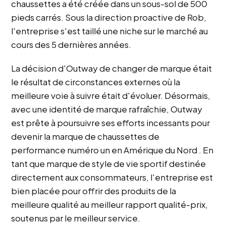
l
chaussettes a été créée dans un sous-sol de 500
e
pieds carrés. Sous la direction proactive de Rob,
s
l'entreprise s'est taillé une niche sur le marché au
s
cours des 5 dernières années.
u
r
5
La décision d'Outway de changer de marque était
p
le résultat de circonstances externes où la
a
meilleure voie à suivre était d'évoluer. Désormais,
r
avec une identité de marque rafraîchie, Outway
O
est prête à poursuivre ses efforts incessants pour
k
e
devenir la marque de chaussettes de
n
performance numéro un en
Amérique du Nord
. En
d
tant que marque de style de vie sportif destinée
o
directement aux consommateurs, l'entreprise est
R
e
bien placée pour offrir des produits de la
v
meilleure qualité au meilleur rapport qualité-prix,
i
soutenus par le meilleur service.
e